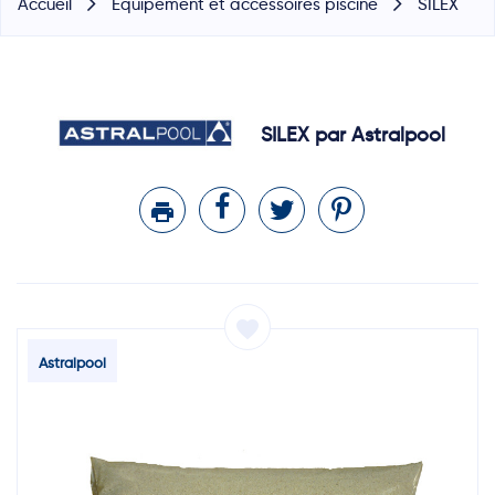
Accueil
Equipement et accessoires piscine
SILEX
SILEX par Astralpool
printer
favorite
Astralpool