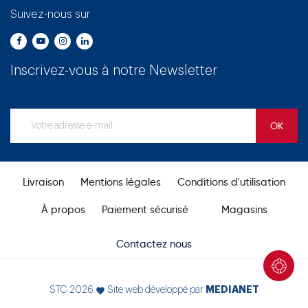
Suivez-nous sur
Inscrivez-vous à notre Newsletter
Livraison
Mentions légales
Conditions d'utilisation
À propos
Paiement sécurisé
Magasins
Contactez nous
MEDIANET
STC 2026
Site web développé par
favorite