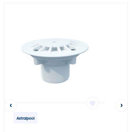
favorite
‹
›
Astralpool