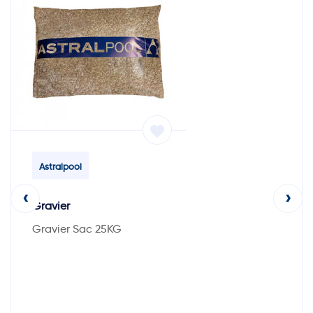
favorite
Astralpool
‹
›
Gravier
Gravier Sac 25KG