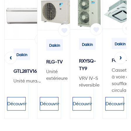
favorit
favorite
favorite
favorite
Daikin
Daikin
Daikin
Daikin
‹
›
FCAG-B
RXYSQ-
RLG-TV
TY9
Cassette
GTL28TV16X2Z
Unité
à voie d
extérieure
VRV IV-S
Unité murale
soufflag
réversible
circulair
Découvrir
Découvrir
Découvrir
Découvrir