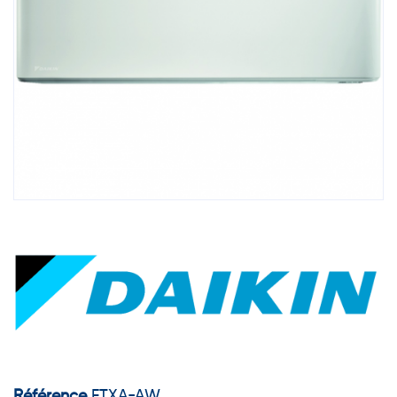
Référence
FTXA-AW