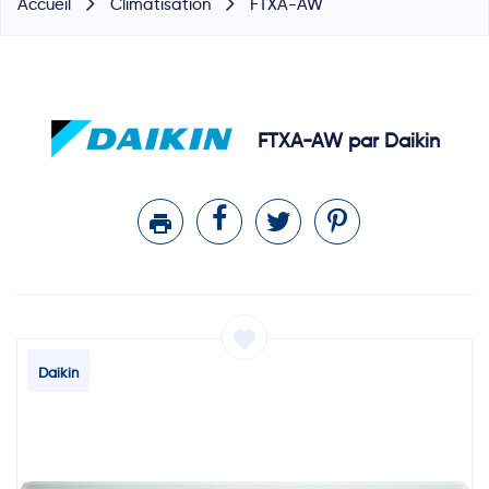
Accueil
Climatisation
FTXA-AW
FTXA-AW par Daikin
printer
favorite
Daikin